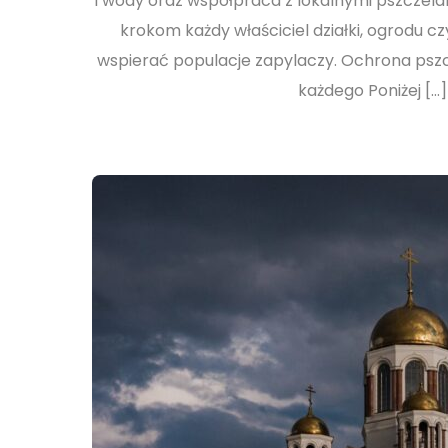
i wody oraz współpraca z lokalnymi pszczela
krokom każdy właściciel działki, ogrodu c
wspierać populacje zapylaczy. Ochrona pszc
każdego Poniżej […]