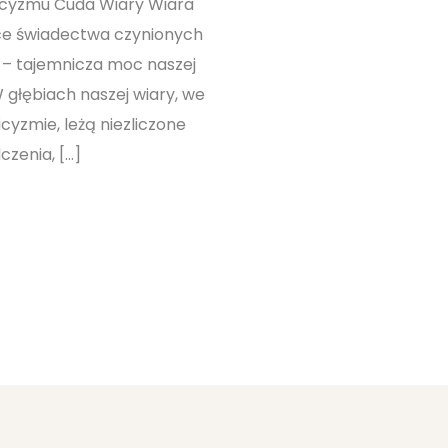
licyzmu Cuda Wiary Wiara
ce świadectwa czynionych
 – tajemnicza moc naszej
głębiach naszej wiary, we
yzmie, leżą niezliczone
czenia, […]