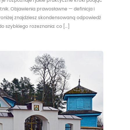
 je rozpoznaje i jakie praktyczne kroki podjąć
tnik. Objawienia prawosławne — definicja i
Poniżej znajdziesz skondensowaną odpowiedź
o szybkiego rozeznania: co […]