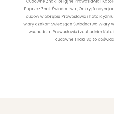
Cudowne Znaki Religijne Prawosławia i Kato
Poprzez Znak Świadectwa „Odkryj fascynują
cudów w obrębie Prawosławia i Katolicyzmu
wiary czeka!” Świeczące Świadectwa Wiary W 
wschodnim Prawosławiu i zachodnim Katolic
cudowne znaki. Są to doświad