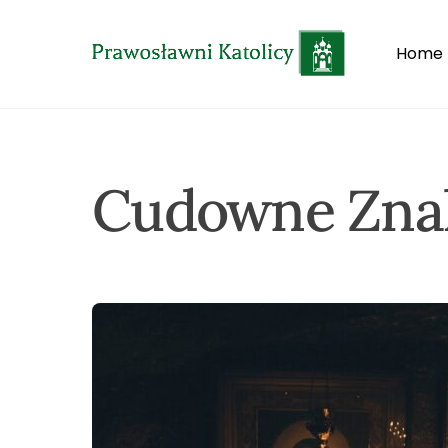
Skip
to
Home
content
Cudowne Znak