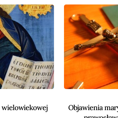
do wielowiekowej
Objawienia mary
prawosławia