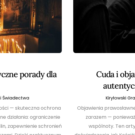
yczne porady dla
Cuda i obj
autentyc
i Świadectwa
Kiryłowski Gr
ności — skuteczna ochrona
Objawienia prawosławne 
ne działania: ograniczenie
zarazem — ponieważ
in, zapewnienie schronień
wspólnoty. Ten arty