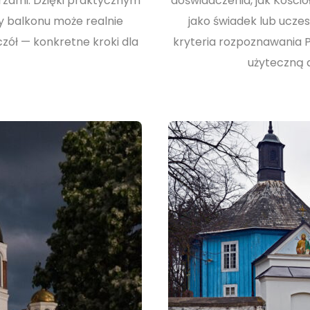
rzami. Dzięki praktycznym
doświadczenia, jak Kościół
zy balkonu może realnie
jako świadek lub uczes
zół — konkretne kroki dla
kryteria rozpoznawania 
użyteczną d