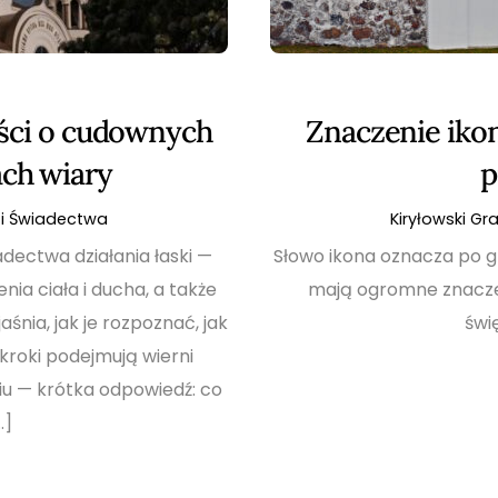
ści o cudownych
Znaczenie iko
ach wiary
p
i Świadectwa
Kiryłowski Gr
dectwa działania łaski —
Słowo ikona oznacza po g
ia ciała i ducha, a także
mają ogromne znaczen
aśnia, jak je rozpoznać, jak
świę
 kroki podejmują wierni
u — krótka odpowiedź: co
…]