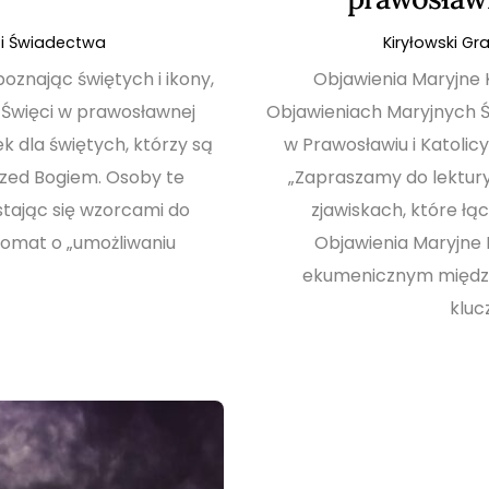
i Świadectwa
Kiryłowski Gr
oznając świętych i ikony,
Objawienia Maryjne K
 Święci w prawosławnej
Objawieniach Maryjnych 
k dla świętych, którzy są
w Prawosławiu i Katolic
rzed Bogiem. Osoby te
„Zapraszamy do lektur
stając się wzorcami do
zjawiskach, które łą
jomat o „umożliwaniu
Objawienia Maryjne K
ekumenicznym między
kluc