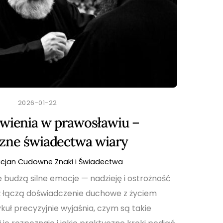
2026-01-22
awienia w prawosławiu –
zne świadectwa wiary
acjan
Cudowne Znaki i Świadectwa
budzą silne emocje — nadzieję i ostrożność
 łączą doświadczenie duchowe z życiem
kuł precyzyjnie wyjaśnia, czym są takie