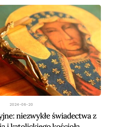
2024-06-20
jne: niezwykłe świadectwa z
 i katolickiego kościoła