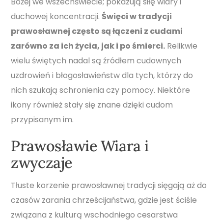
Bożej we wszechświecie; pokazują siłę wiary i
duchowej koncentracji.
Święci w tradycji
prawosławnej często są łączeni z cudami
zarówno za ich życia, jak i po śmierci.
Relikwie
wielu świętych nadal są źródłem cudownych
uzdrowień i błogosławieństw dla tych, którzy do
nich szukają schronienia czy pomocy. Niektóre
ikony również stały się znane dzięki cudom
przypisanym im.
Prawosławie Wiara i
zwyczaje
Tłuste korzenie prawosławnej tradycji sięgają aż do
czasów zarania chrześcijaństwa, gdzie jest ściśle
związana z kulturą wschodniego cesarstwa