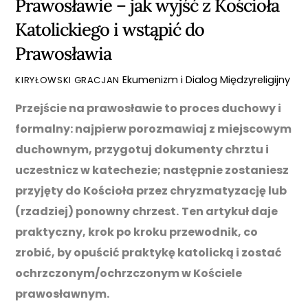
Prawosławie – jak wyjść z Kościoła
Katolickiego i wstąpić do
Prawosławia
Ekumenizm i Dialog Międzyreligijny
KIRYŁOWSKI GRACJAN
Przejście na prawosławie to proces duchowy i
formalny: najpierw porozmawiaj z miejscowym
duchownym, przygotuj dokumenty chrztu i
uczestnicz w katechezie; następnie zostaniesz
przyjęty do Kościoła przez chryzmatyzację lub
(rzadziej) ponowny chrzest.
Ten artykuł daje
praktyczny, krok po kroku przewodnik, co
zrobić, by opuścić praktykę katolicką i zostać
ochrzczonym/ochrzczo­nym w Kościele
prawosławnym.