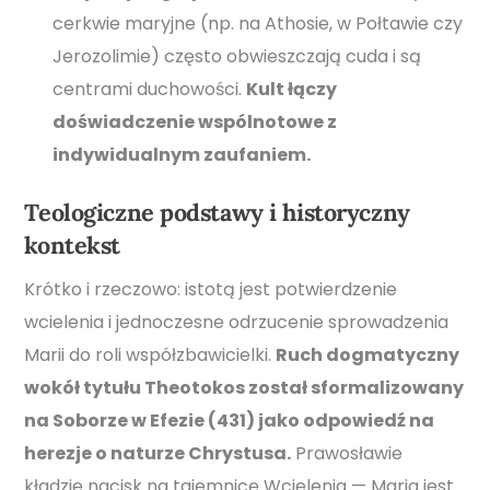
cerkwie maryjne (np. na Athosie, w Połtawie czy
Jerozolimie) często obwieszczają cuda i są
centrami duchowości.
Kult łączy
doświadczenie wspólnotowe z
indywidualnym zaufaniem.
Teologiczne podstawy i historyczny
kontekst
Krótko i rzeczowo: istotą jest potwierdzenie
wcielenia i jednoczesne odrzucenie sprowadzenia
Marii do roli współzbawicielki.
Ruch dogmatyczny
wokół tytułu Theotokos został sformalizowany
na Soborze w Efezie (431) jako odpowiedź na
herezje o naturze Chrystusa.
Prawosławie
kładzie nacisk na tajemnicę Wcielenia — Maria jest