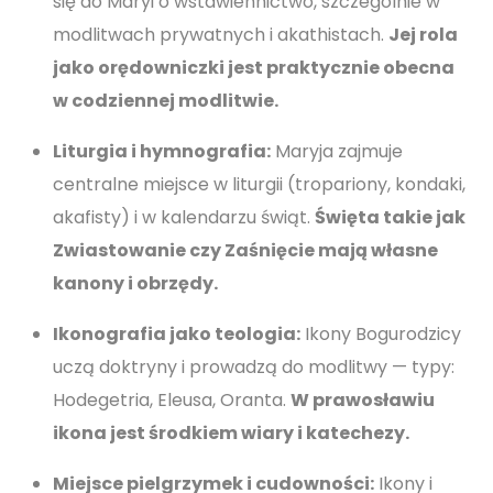
się do Maryi o wstawiennictwo, szczególnie w
modlitwach prywatnych i akathistach.
Jej rola
jako orędowniczki jest praktycznie obecna
w codziennej modlitwie.
Liturgia i hymnografia:
Maryja zajmuje
centralne miejsce w liturgii (tropariony, kondaki,
akafisty) i w kalendarzu świąt.
Święta takie jak
Zwiastowanie czy Zaśnięcie mają własne
kanony i obrzędy.
Ikonografia jako teologia:
Ikony Bogurodzicy
uczą doktryny i prowadzą do modlitwy — typy:
Hodegetria, Eleusa, Oranta.
W prawosławiu
ikona jest środkiem wiary i katechezy.
Miejsce pielgrzymek i cudowności:
Ikony i