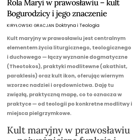
Rola Maryi w prawosławiu – kult
Bogurodzicy i jego znaczenie
Doktryna i Teologia
KIRYŁOWSKI GRACJAN
Kult maryjny w prawosławiu jest centralnym
elementem życia liturgicznego, teologicznego
i duchowego — łączy wyznanie dogmatyczne
(Theotokos), praktyki modlitewne (akathist,
paraklesis) oraz kult ikon, oferując wiernym
wzorzec nadziei i orędownictwa.
Daję tu
zwięzłą, praktyczną mapę, co to oznacza w
praktyce — od teologii po konkretne modlitwy i
miejsca pielgrzymkowe.
Kult maryjny w prawosławiu